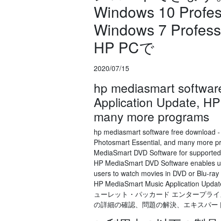
Windows 10 Prof
Windows 7 Pro
HP PCで
2020/07/15
hp mediasmart softwar
Application Update, H
many more programs
hp mediasmart software free download 
Photosmart Essential, and many more p
MediaSmart DVD Software for supported 
HP MediaSmart DVD Software enables use
users to watch movies in DVD or Blu-ray
HP MediaSmart Music Application Upda
ューレット・パッカード エンタープライズ
の詳細の確認、問題の解決、エキスパート