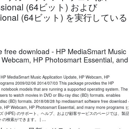
essional (64ビット) および
fessional (64ビット) を実行している
e free download - HP MediaSmart Music
P Webcam, HP Photosmart Essential, and
- HP MediaSmart Music Application Update, HP Webcam, HP
rograms 2009/02/06 2014/07/03 This package provides the HP
notebook models that are running a supported operating system. The
rs to watch movies in DVD or Blu-ray disc (BD) formats. enables
 disc (BD) formats. 2018/08/28 hp mediasmart software free download 
te, HP Webcam, HP Photosmart Essential, and many more programs 
 (HPE) のサポート、ヘルプ、および顧客サービスのページでは、製
の検索ができます。 | …