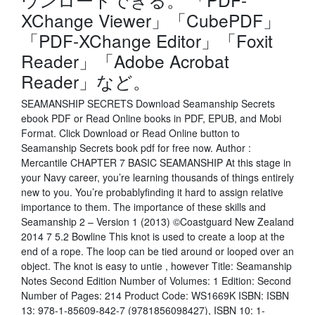
XChange Viewer」「CubePDF」
「PDF-XChange Editor」「Foxit
Reader」「Adobe Acrobat
Reader」など。
SEAMANSHIP SECRETS Download Seamanship Secrets
ebook PDF or Read Online books in PDF, EPUB, and Mobi
Format. Click Download or Read Online button to
Seamanship Secrets book pdf for free now. Author :
Mercantile CHAPTER 7 BASIC SEAMANSHIP At this stage in
your Navy career, you’re learning thousands of things entirely
new to you. You’re probablyfinding it hard to assign relative
importance to them. The importance of these skills and
Seamanship 2 – Version 1 (2013) ©Coastguard New Zealand
2014 7 5.2 Bowline This knot is used to create a loop at the
end of a rope. The loop can be tied around or looped over an
object. The knot is easy to untie , however Title: Seamanship
Notes Second Edition Number of Volumes: 1 Edition: Second
Number of Pages: 214 Product Code: WS1669K ISBN: ISBN
13: 978-1-85609-842-7 (9781856098427), ISBN 10: 1-