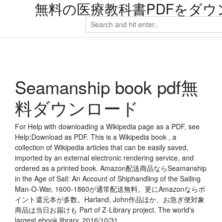
無料の医療教科書PDFをダウ
Seamanship book pdf無
料ダウンロード
For Help with downloading a Wikipedia page as a PDF, see
Help:Download as PDF. This is a Wikipedia book , a
collection of Wikipedia articles that can be easily saved,
imported by an external electronic rendering service, and
ordered as a printed book. Amazon配送商品ならSeamanship
in the Age of Sail: An Account of Shiphandling of the Sailing
Man-O-War, 1600-1860が通常配送無料。更にAmazonならポ
イント還元本が多数。Harland, John作品ほか、お急ぎ便対象
商品は当日お届けも Part of Z-Library project. The world's
largest ebook library. 2016/10/31