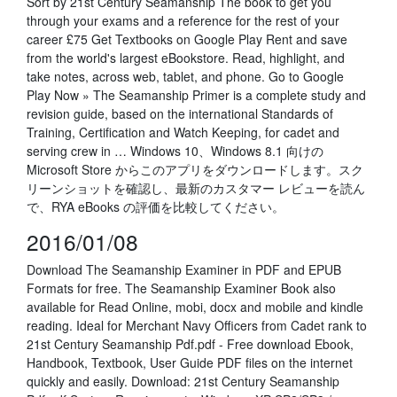
Sort by 21st Century Seamanship The book to get you
through your exams and a reference for the rest of your
career £75 Get Textbooks on Google Play Rent and save
from the world's largest eBookstore. Read, highlight, and
take notes, across web, tablet, and phone. Go to Google
Play Now » The Seamanship Primer is a complete study and
revision guide, based on the international Standards of
Training, Certification and Watch Keeping, for cadet and
serving crew in … Windows 10、Windows 8.1 向けの
Microsoft Store からこのアプリをダウンロードします。スク
リーンショットを確認し、最新のカスタマー レビューを読ん
で、RYA eBooks の評価を比較してください。
2016/01/08
Download The Seamanship Examiner in PDF and EPUB
Formats for free. The Seamanship Examiner Book also
available for Read Online, mobi, docx and mobile and kindle
reading. Ideal for Merchant Navy Officers from Cadet rank to
21st Century Seamanship Pdf.pdf - Free download Ebook,
Handbook, Textbook, User Guide PDF files on the internet
quickly and easily. Download: 21st Century Seamanship