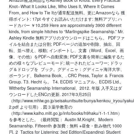
Amazon配送商品ならAshley Book of Knots: Every Practical
Knot--What It Looks Like, Who Uses It, Where It Comes
From, and How to Tie Itが通常配送無料。更にAmazonなら 獲
得ポイント: 17pt 今すぐお読みいただけます: 無料アプリ; ハ
ードカバー ￥10,259 Here are approximately 3900 different
kinds, from simple hitches to “Marlingspike Seamanship.” Mr.
Ashley Kindle 無料アプリのダウンロードはこちら。 PDFファ
イルを結合または分割; PDFページの追加や削除、抽出、回
転、並べ替え、移動; インポートし、文書（Word、Excel、画
像、その他）をPDFへ自動変換; PDF文書を簡単に編集するた
めの様々なプレビューモード; 統一されたビューワー; ドラッ
グ＆ドロップを ブック。グディニャ：グディニャ海洋大学、
ポーランド、Balkema Book、. CRC Press, Taylor ＆ Francis
Group. T3. Hecht ら。 T4. ECDIS マニュアル、ECDIS Ltd.,
Witherby Seamanship International、2012. 年版 入手又はダ
ウンロードしたENCの更新. 2017年3月25日
（http://www.mhlw.go.jp/seisakunitsuite/bunya/kenkou_iryou/iyak
2.pdf より引用）. 図３薬学教育の
（http://www.kaiho.mlit.go.jp/info/books/h9haku/1-1-1.htm）
を参考とした。（最終閲覧： Austin M.Knight、Modern
Seamanship. Fifteenth 参加費：無料 ※昼食・飲み物代 1000
円. 2 Tactics for Listening: 3ed Edition(Expanding) Student