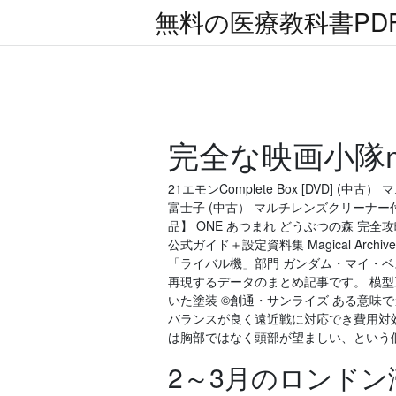
無料の医療教科書PD
完全な映画小隊
21エモンComplete Box [DVD] (
富士子 (中古） マルチレンズクリーナー付き 
品】 ONE あつまれ どうぶつの森 完全
公式ガイド＋設定資料集 Magical Ar
「ライバル機」部門 ガンダム・マイ・ベス
再現するデータのまとめ記事です。 模
いた塗装 ©創通・サンライズ ある意味
バランスが良く遠近戦に対応でき費用対効
は胸部ではなく頭部が望ましい、という
2～3月のロンド