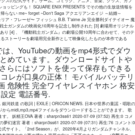
ア・エニックスの公式サイト。ゲーム、コミック、アニメ、音楽、グッズ、カフ
ピングも！ SQUARE ENIX PRESENTS でその他の生放送情報を
 me~ forget ~Don't Saga アクエリアンエイジ ～結婚～
リア・フレーゼ〜 フィッシュ B.B. T'aime Je 完全勝利ダイテイオー 魔
士ガンダムの映画化10周年を記念し制作された [3] 劇場用オリジナル
であり [4] 、『機動戦士ガンダム』の劇場公開10周年に合わせて、そのテ
たるストーリーを劇場用完全新作として映像化したものが本作である
では、YouTubeの動画をmp4形式でダウ
まとめています。ダウンロードサイトや
さらにはソフトを使って保存もできる
 コレが口臭の正体！ モバイルバッテリ
動画 危険性 完全ワイヤレスイヤホン 格安
 設定 電話番号.
銀河鉄道 の歌詞 | EXILE | ORICON NEWS. 日本や世界の童謡・唱歌
らmidi,mp3,mp4ファイルをダウンロードすることができます。 歌
OVA 著者：sharpn3ss61 2020-07-09 (07:52) 再生:0 コメ
夢幻迷宮 著者：sharpn3ss61 2020-07-09 (07:31) 再生:76 コメント:0
式サイト。「2nd Season」が、2020年4月よりガンダムチャンネル、