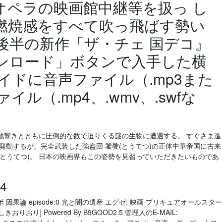
オペラの映画館中継等を扱っ し
燃焼感をすべて吹っ飛ばす勢い
後半の新作「ザ・チェ 国デコ』
ンロード」ボタンで入手した横
ライドに音声ファイル（.mp3また
イル（.mp4、.wmv、.swfな
地響きとともに圧倒的な数で迫りくる謎の生物に遭遇する。 すぐさま進
を発動するが、完全武装した強盗団 饕餮(とうてつ)の正体中華帝国に古来
とうてつ)。 日本の映画界もこの姿勢を見習っていただきたいものであ
4
レンボ 因果論 episode:0 光と闇の遺産 エグゼ: 映画 プリキュアオールスター
おり] Powered By B9GOOD2.5 管理人のE-MAIL: