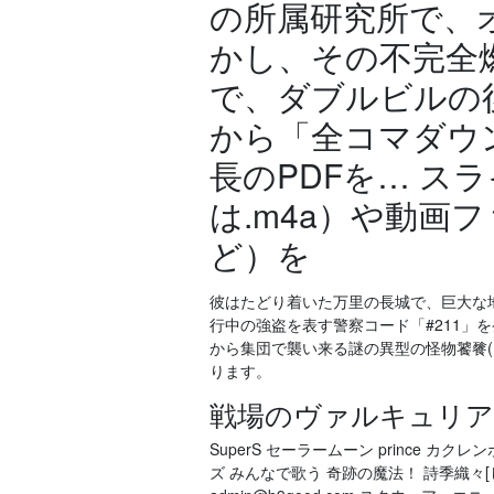
の所属研究所で、
かし、その不完全
で、ダブルビルの
から「全コマダウ
長のPDFを… ス
は.m4a）や動画ファ
ど）を
彼はたどり着いた万里の長城で、巨大な
行中の強盗を表す警察コード「#211」
から集団で襲い来る謎の異型の怪物饕餮(
ります。
戦場のヴァルキュリア
SuperS セーラームーン prince カク
ズ みんなで歌う 奇跡の魔法！ 詩季織々[しきおり