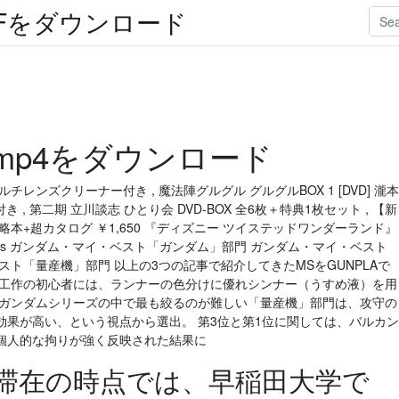
Fをダウンロード
mp4をダウンロード
中古） マルチレンズクリーナー付き , 魔法陣グルグル グルグルBOX 1 [DVD] 瀧本
, 第二期 立川談志 ひとり会 DVD-BOX 全6枚＋特典1枚セット , 【新
攻略本+超カタログ ￥1,650 『ディズニー ツイステッドワンダーランド』
chives ガンダム・マイ・ベスト「ガンダム」部門 ガンダム・マイ・ベスト
ト「量産機」部門 以上の3つの記事で紹介してきたMSをGUNPLAで
型工作の初心者には、ランナーの色分けに優れシンナー（うすめ液）を用
でガンダムシリーズの中で最も絞るのが難しい「量産機」部門は、攻守の
果が高い、という視点から選出。 第3位と第1位に関しては、バルカン
個人的な拘りが強く反映された結果に
ン滞在の時点では、早稲田大学で