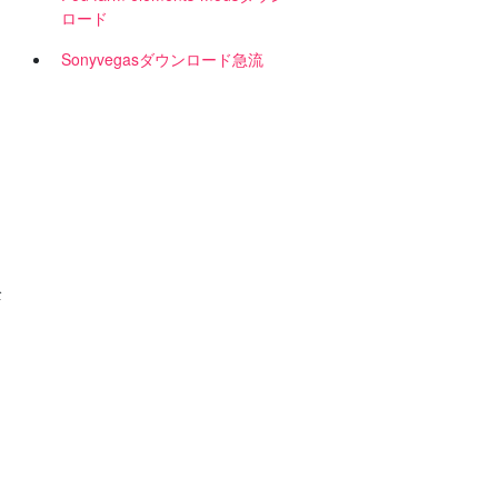
ロード
Sonyvegasダウンロード急流
く
全