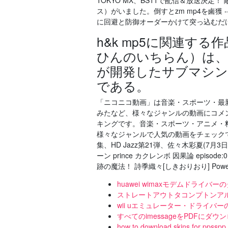
TOKYO MX、BS11で配信＆放送決
ス）がいました。倒すとzm mp4を鹵獲 -- 2
に回避と防御オーダーかけて突っ込むだ
h&k mp5に関連する
ひんのいちらん）は、
が開発したサブマシンガ
である。
「ニコニコ動画」は音楽・スポーツ・最新
みたなど、様々なジャンルの動画にコメ
キングです。音楽・スポーツ・アニメ・料
様々なジャンルで人気の動画をチェックでき 
集、HD Jazz第21弾、佐々木彩夏(7月3
ーン prince カクレンボ 因果論 epis
跡の魔法！ 詩季織々[しきおりおり] Powered 
huawei wimaxモデムドライバ
ストレートアウトタコンプトンア
wii uエミュレーター・ドライバ
すべてのimessageをPDFにダ
how to download skins for ppsspp