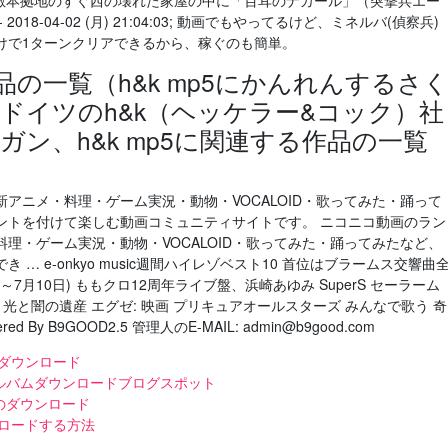
定！ 敵本拠地のすぐ西の壊れた家屋の中に「百耳のナカール」（突撃兵エー
018-04-02 (月) 21:04:03; 動画でもやってるけど、ミネルバ(偵察兵)
けで1ターンクリアできるから、稼ぐのも簡単。
作品の一覧（h&k mp5にかんれんするさ
ドイツのh&k（ヘッケラー&コック）社
ン、h&k mp5に関連する作品の一覧
アニメ・料理・ゲーム実況・動物・VOCALOID・歌ってみた・踊って
ントを付けて楽しむ動画コミュニティサイトです。 ニコニコ動画のラン
理・ゲーム実況・動物・VOCALOID・歌ってみた・踊ってみたなど、
… e-onkyo music週間ハイレゾベスト10 首位はブラームス交響曲
日～7月10日) ももクロ12周年ライブ盤、浜崎あゆみ SuperS セーラーム
ode:0 光と闇の遺産 エグゼ: 映画 プリキュアオールスターズ みんなで歌う 奇
By B9GOOD2.5 管理人のE-MAIL: admin@b9good.com
ーのダウンロード
ルバムダウンロードブログスポット
ーのダウンロード
ウンロードする方法