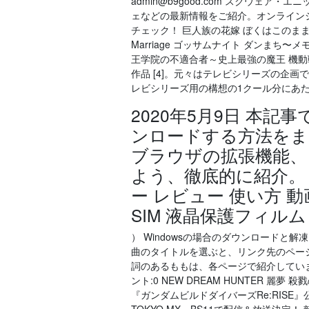
admin@b9good.com スクウェ
ェなどの最新情報をご紹介。オンラインショッ
チェック！ 巨人族の花嫁 ぼくはこのまま帰らない
Marriage ゴッサムナイト ダンまち〜メモ
王学院の不適合者～史上最強の魔王 機動戦
作品 [4]。元々はテレビシリーズの企画
レビシリーズ用の構想の1クール分にあ
2020年5月9日 本記事
ンロードする方法を
ブラウザの拡張機能、
よう、徹底的に紹介。
ー レビュー 使い方 
SIM 液晶保護フィルム
） Windowsの場合のダウンロードと解凍. 
曲のタイトルを選ぶと、リンク先のページか
詞のあるももは、各ページで紹介しています。 妖精王
ント:0 NEW DREAM HUNTER 麗夢 殺戮の
『ガンダムビルドダイバーズRe:RISE』公