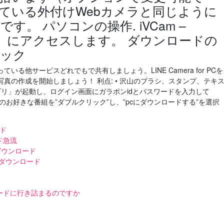
ている外付けWebカメラと同じように
。 パソコンの操作. iVCam –
サイト）にアクセスします。 ダウンロードの
リック
る他サービスどれでもで共有しましょう。LINE Camera for PCを
真の作成を開始しましょう！ 利点: • 沢山のブラシ、スタンプ、テキ
c用アプリ」が起動し、ログイン画面にガラポンidとパスワードを入力して
覧」のお好きな番組を”ダブルクリック”し、”pcにダウンロードする”を選択
？
ード
ド急流
無料ダウンロード
o無料ダウンロード
ードに行き詰まるのですか