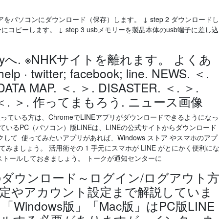
パソコンにダウンロード（保存）します。 ↓ step 2 ダウンロードし
コピーします。 ↓ step 3 usbメモリーを製品本体のusb端子に差し込
gle Playへ. ※NHKサイトを離れます。 よくあ
twitter; facebook; line. NEWS. ＜.
ATA MAP. ＜. ＞. DISASTER. ＜. ＞.
LET. ＜. ＞. 作ってまもろう. ニュース画像
Eを使っている方は、ChromeでLINEアプリがダウンロードできるようになっ
いるPC（パソコン）版LINEは、LINEの公式サイトからダウンロード
て 使ってみたいアプリがあれば、Windows ストア やスマホのアプ
みましょう。 活用術その 1 手元にスマホが LINE がとにかく便利に
ンストールしておきましょう。 トークが通知センターに
ン)のダウンロード～ログイン/ログアウト
定やアカウント設定まで解説していま
Windows版」「Mac版」はPC版LINE