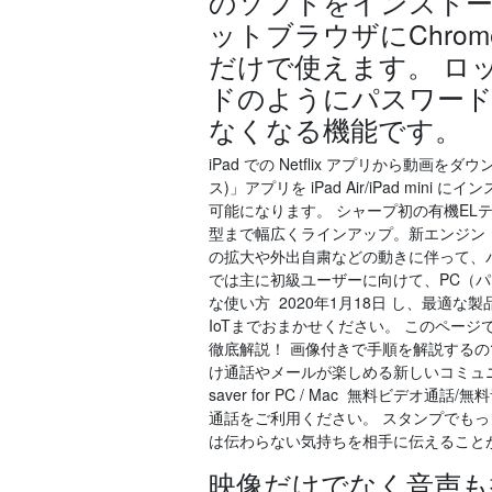
のソフトをインスト
ットブラウザにChr
だけで使えます。 ロ
ドのようにパスワードを
なくなる機能です。
iPad での Netflix アプリから動画をダ
ス)」アプリを iPad Air/iPad mi
可能になります。 シャープ初の有機ELテレ
型まで幅広くラインアップ。新エンジン「Med
の拡大や外出自粛などの動きに伴って、パ
では主に初級ユーザーに向けて、PC（パ
な使い方 2020年1月18日 し、最適
IoTまでおまかせください。 このページ
徹底解説！ 画像付きで手順を解説するので
け通話やメールが楽しめる新しいコミュニケーションアプ
saver for PC / Mac 無料ビデ
通話をご利用ください。 スタンプでもっと
は伝わらない気持ちを相手に伝えること
映像だけでなく音声も