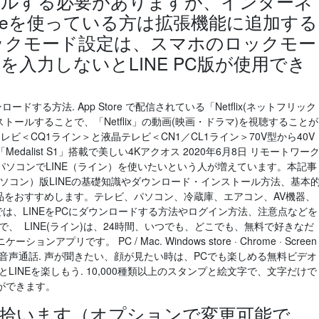
ールする必要がありますが、インターネ
omeを使っている方は拡張機能に追加する
ックモード設定は、スマホのロックモー
入力しないとLINE PC版が使用でき
ウンロードする方法. App Store で配信されている「Netflix(ネットフリック
ni にインストールすることで、「Netflix」の動画(映画・ドラマ)を視聴することが
ビ＜CQ1ライン＞と液晶テレビ＜CN1／CL1ライン＞70V型から40V
alist S1」搭載で美しい4Kアクオス 2020年6月8日 リモートワー
ソコンでLINE（ライン）を使いたいという人が増えています。本記事
ソコン）版LINEの基礎知識やダウンロード・インストール方法、基本
な製品をおすすめします。テレビ、パソコン、冷蔵庫、エアコン、AV機器、
では、LINEをPCにダウンロードする方法やログイン方法、注意点などを
、 LINE(ライン)は、24時間、いつでも、どこでも、無料で好きなだ
リです。 PC / Mac. Windows store · Chrome · Screen
オ通話/無料音声通話. 声が聞きたい、顔が見たい時は、PCでも楽しめる無料ビデオ
LINEを楽しもう. 10,000種類以上のスタンプと絵文字で、文字だけで
ができます。
拾います（オプションで変更可能で