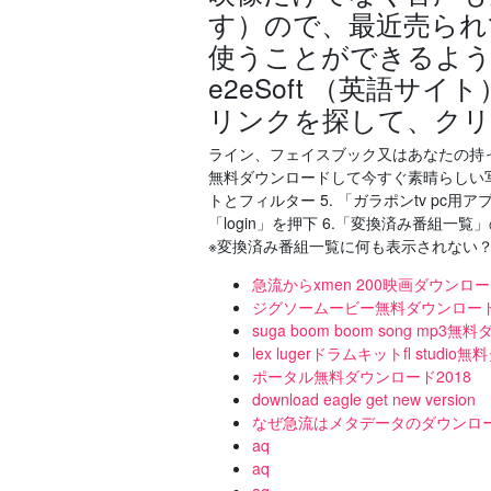
す）ので、最近売られ
使うことができるようです
e2eSoft （英語
リンクを探して、ク
ライン、フェイスブック又はあなたの持ってい
無料ダウンロードして今すぐ素晴らしい写
トとフィルター 5. 「ガラポンtv p
「login」を押下 6.「変換済み番組一
※変換済み番組一覧に何も表示されない
急流からxmen 200映画ダウンロ
ジグソームービー無料ダウンロー
suga boom boom song mp3
lex lugerドラムキットfl studi
ポータル無料ダウンロード2018
download eagle get new version
なぜ急流はメタデータのダウンロ
aq
aq