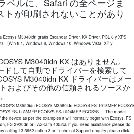
ラベルに、Safari の全ページま
のテキストが印刷されないことがあり
a Ecosys M3040idn gratis Escanear Driver, KX Driver, PCL 6 y XPS
its - [Win 8.1, Windows 8, Windows 10, Windows Vista, XP y
a ECOSYS M3040idn KX はありません。
ウンロードして自動でドライバーを検索して
COSYS M3040idn KX ドライバーはメー
トおよびその他の信頼されるソースか
。
ECOSYS M3550idn ECOSYS M3560idn ECOSYS FS-1018MFP ECOSY
OSYS FS-1128MFP ECOSYS FS-1024MFP ECOSYS … The model
f the device as per the examples it will normally begin with Ecosys, FS
dn, FS-3920dn or TASKalfa 4052ci. If you need assistance please do
by calling 13 5962 option 3 or Technical Support enquiry please click