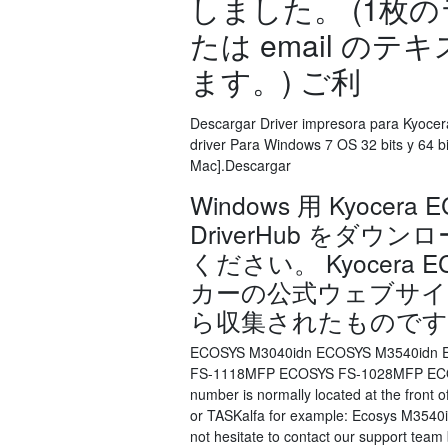
しました。 (1枚の
たは email 
ます。) ご利
Descargar Driver impresora para Kyocer
driver Para Windows 7 OS 32 bits y 64 b
Mac].Descargar
Windows 用 Kyocer
DriverHub をダ
ください。 Kyocera E
カーの公式ウェブサイ
ら収集されたものです
ECOSYS M3040idn ECOSYS M3540idn 
FS-1118MFP ECOSYS FS-1028MFP EC
number is normally located at the front o
or TASKalfa for example: Ecosys M3540i
not hesitate to contact our support team 