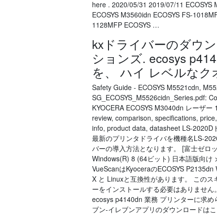
here . 2020/05/31 2019/07/11 ECOSY
ECOSYS M3560idn ECOSYS FS-1018M
1128MFP ECOSYS …
kxドライバーのダウン
ションズ. ecosys 
を、 ハイ レベルな
Safety Guide - ECOSYS M5521cdn, M55
SG_ECOSYS_M5526cidn_Series.pdf: C
KYOCERA ECOSYS M3040dn レーザー 18
review, comparison, specifications, price
info, product data, datashe
最新のプリンタドライバを機種名LS-2
バーの導入方法となります。 [富士ゼロックス] ダウ
Windows(R) 8 (64ビット) 日本語版向け
VueScanはKyoceraのECOSYS P2135dn Wi
X と Linuxと互換性があります。 こ
ーをインストールする必要はありません。 
ecosys p4140dn 業務 プリンタ
ブン-イレブンアプリのダウンロードはこ