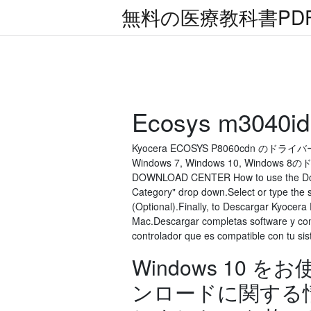
無料の医療教科書PD
Ecosys m30
Kyocera ECOSYS P8060cd
Windows 7, Windows 10, Windo
DOWNLOAD CENTER How to use the Downl
Category" drop down.Select or type the s
(Optional).Finally, to Descargar Kyocer
Mac.Descargar completas software y cont
controlador que es compatible con tu si
Windows 10
ンロードに関する情報