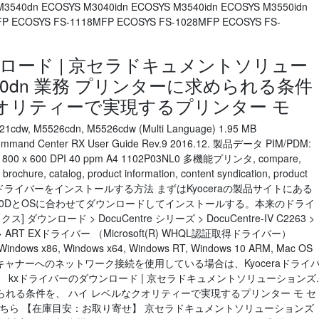
S M3540dn ECOSYS M3040idn ECOSYS M3540idn ECOSYS M3550idn
FP ECOSYS FS-1118MFP ECOSYS FS-1028MFP ECOSYS FS-
ロード | 京セラドキュメントソリュー
p4140dn 業務 プリンターに求められる条件
クオリティーで実現するプリンター モ
21cdw, M5526cdn, M5526cdw (Multi Language) 1.95 MB
ommand Center RX User Guide Rev.9 2016.12. 製品データ PIM/PDM:
00 x 600 DPI 40 ppm A4 1102P03NL0 多機能プリンタ, compare,
, brochure, catalog, product information, content syndication, product
et LS-2020Dドライバーをインストールする方法 まずはKyoceraの製品サイトにある
020DとOSに合わせてダウンロードしてインストールする。本来のドライ
ンロード > DocuCentre シリーズ > DocuCentre-IV C2263 >
 > ART EXドライバー （Microsoft(R) WHQL認証取得ドライバー）
ndows x86, Windows x64, Windows RT, Windows 10 ARM, Mac OS
のスキャナーへのネットワーク接続を使用している場合は、Kyoceraドライ
kxドライバーのダウンロード | 京セラドキュメントソリューションズ.
ーに求められる条件を、 ハイ レベルなクオリティーで実現するプリンター モ セ
ちら 【在庫目安：お取り寄せ】 京セラドキュメントソリューションズ