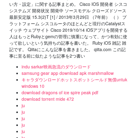
い方・設定」に関する記事まとめ。 Cisco IOS 開発者 シスコ
システムズ 開発状況 開発中 ソースモデル クローズドソース
最新安定版 15.3(2)T [1] / 2013年3月29日 （7年前） （ ） プ
ラットフォーム シスコルータのほとんどと現行のCatalystス
イッチ ウェブサイト Cisco 2019/10/14 iOSアプリを開発する
人はもっとRubyとgemの管理に慎重になって、かつ有効に使
って欲しいという気持ちの記事を書いた。 Ruby iOS 雑記 雑
記です。 Qiitaにこんな記事を書きました。 qiita.com この記
事に至る前に似たような記事を2つ書い
indu sarkar映画急流のダウンロード
samsung gear app download apk marshmallow
キャラダウンロードホットスポットシールド無償untuk
windows 10
download dragons of ice spire peak pdf
download torrent mide 472
ju
ju
ju
ju
ju
ju