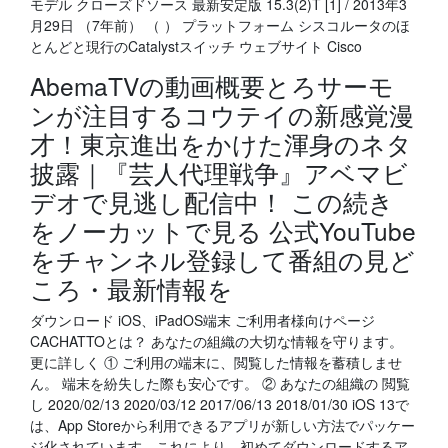
モデル クローズドソース 最新安定版 15.3(2)T [1] / 2013年3
月29日 （7年前） （ ） プラットフォーム シスコルータのほ
とんどと現行のCatalystスイッチ ウェブサイト Cisco
AbemaTVの動画概要とろサーモ
ンが注目するコウテイの新感覚漫
才！東京進出をかけた渾身のネタ
披露｜『芸人代理戦争』アベマビ
デオで見逃し配信中！ この続き
をノーカットで見る 公式YouTube
をチャンネル登録して番組の見ど
ころ・最新情報を
ダウンロード iOS、iPadOS端末 ご利用者様向けページ
CACHATTOとは？ あなたの組織の大切な情報を守ります。
更に詳しく ① ご利用の端末に、閲覧した情報を蓄積しませ
ん。 端末を紛失した際も安心です。 ② あなたの組織の 閲覧
し 2020/02/13 2020/03/12 2017/06/13 2018/01/30 iOS 13で
は、App Storeから利用できるアプリが新しい方法でパッケー
ジ化されています。これにより、初めてダウンロードするア