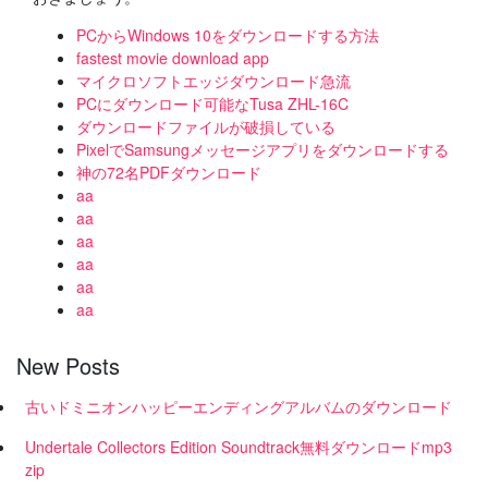
PCからWindows 10をダウンロードする方法
fastest movie download app
マイクロソフトエッジダウンロード急流
PCにダウンロード可能なTusa ZHL-16C
ダウンロードファイルが破損している
PixelでSamsungメッセージアプリをダウンロードする
神の72名PDFダウンロード
aa
aa
aa
aa
aa
aa
New Posts
古いドミニオンハッピーエンディングアルバムのダウンロード
Undertale Collectors Edition Soundtrack無料ダウンロードmp3
zip