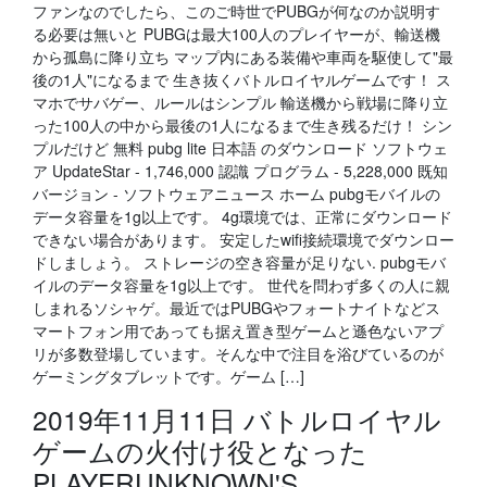
ファンなのでしたら、このご時世でPUBGが何なのか説明す
る必要は無いと PUBGは最大100人のプレイヤーが、輸送機
から孤島に降り立ち マップ内にある装備や車両を駆使して"最
後の1人"になるまで 生き抜くバトルロイヤルゲームです！ ス
マホでサバゲー、ルールはシンプル 輸送機から戦場に降り立
った100人の中から最後の1人になるまで生き残るだけ！ シン
プルだけど 無料 pubg lite 日本語 のダウンロード ソフトウェ
ア UpdateStar - 1,746,000 認識 プログラム - 5,228,000 既知
バージョン - ソフトウェアニュース ホーム pubgモバイルの
データ容量を1g以上です。 4g環境では、正常にダウンロード
できない場合があります。 安定したwifi接続環境でダウンロー
ドしましょう。 ストレージの空き容量が足りない. pubgモバ
イルのデータ容量を1g以上です。 世代を問わず多くの人に親
しまれるソシャゲ。最近ではPUBGやフォートナイトなどス
マートフォン用であっても据え置き型ゲームと遜色ないアプ
リが多数登場しています。そんな中で注目を浴びているのが
ゲーミングタブレットです。ゲーム […]
2019年11月11日 バトルロイヤル
ゲームの火付け役となった
PLAYERUNKNOWN'S