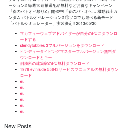
ーション2 毎週10連抽選配給無料などお得なキャンペーン
『春のバトオペ祭りZ』開催中!『春のバトオヘ… 機動戦士ガ
ンダム バトルオペレーション2 ①ソロでも遊べる新モード
「バトルシミュレーター」実装決定!! 2013/05/30
マカフィーウェブアドバイザーが自分のPCにダウンロ
ードする
slendytubbies 3フルバージョンをダウンロード
ヒンディータイピングマスターフルバージョン無料ダ
ウンロードとキー
刑務所の建築家のPC無料ダウンロード
1976 evinrude 55643サービスマニュアルの無料ダウン
ロード
eu
eu
eu
eu
eu
eu
New Posts