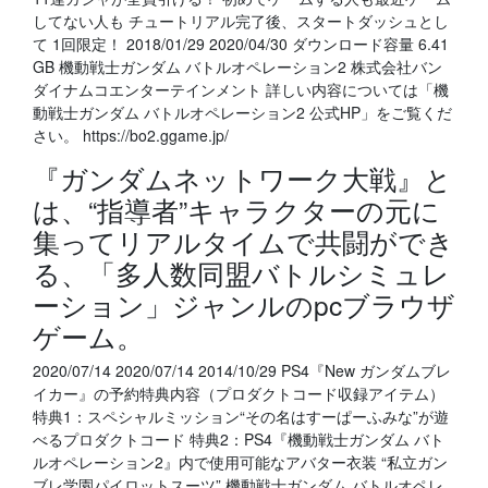
してない人も チュートリアル完了後、スタートダッシュとし
て 1回限定！ 2018/01/29 2020/04/30 ダウンロード容量 6.41
GB 機動戦士ガンダム バトルオペレーション2 株式会社バン
ダイナムコエンターテインメント 詳しい内容については「機
動戦士ガンダム バトルオペレーション2 公式HP」をご覧くだ
さい。 https://bo2.ggame.jp/
『ガンダムネットワーク大戦』と
は、“指導者”キャラクターの元に
集ってリアルタイムで共闘ができ
る、「多人数同盟バトルシミュレ
ーション」ジャンルのpcブラウザ
ゲーム。
2020/07/14 2020/07/14 2014/10/29 PS4『New ガンダムブレ
イカー』の予約特典内容（プロダクトコード収録アイテム）
特典1：スペシャルミッション“その名はすーぱーふみな”が遊
べるプロダクトコード 特典2：PS4『機動戦士ガンダム バト
ルオペレーション2』内で使用可能なアバター衣装 “私立ガン
ブレ学園パイロットスーツ” 機動戦士ガンダム バトルオペレ