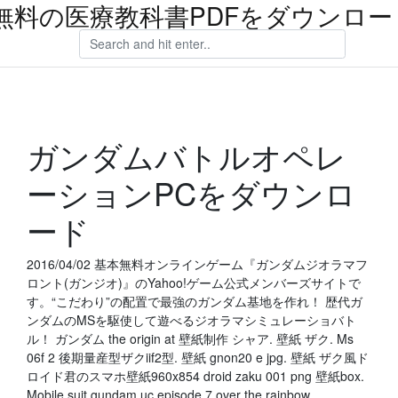
無料の医療教科書PDFをダウンロー
ガンダムバトルオペレ
ーションPCをダウンロ
ード
2016/04/02 基本無料オンラインゲーム『ガンダムジオラマフ
ロント(ガンジオ)』のYahoo!ゲーム公式メンバーズサイトで
す。“こだわり”の配置で最強のガンダム基地を作れ！ 歴代ガ
ンダムのMSを駆使して遊べるジオラマシミュレーショバト
ル！ ガンダム the origin at 壁紙制作 シャア. 壁紙 ザク. Ms
06f 2 後期量産型ザクiif2型. 壁紙 gnon20 e jpg. 壁紙 ザク風ド
ロイド君のスマホ壁紙960x854 droid zaku 001 png 壁紙box.
Mobile suit gundam uc episode 7 over the rainbow