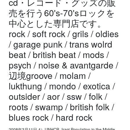
cd・レコード・グッズの販
売を行う60's-70'sロックを
中心とした専門店です。
rock / soft rock / grils / oldies
/ garage punk / trans wolrd
beat / british beat / mods /
psych / noise & avantgarde /
辺境groove / molam /
lukthung / mondo / exotica /
outsider / aor / ssw / folk /
roots / swamp / british folk /
blues rock / hard rock
2008年3月11日 4）UNHCR, Iraqi Population in the Middle