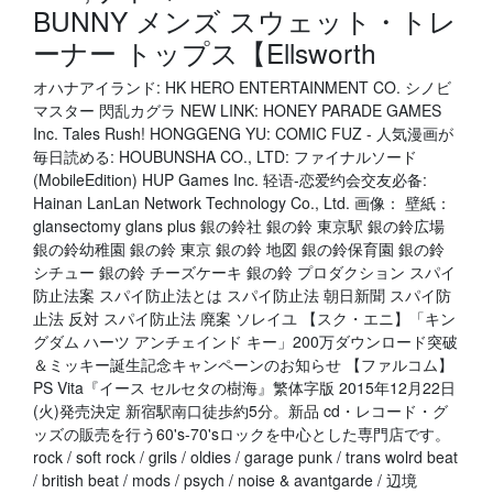
BUNNY メンズ スウェット・トレ
ーナー トップス【Ellsworth
オハナアイランド: HK HERO ENTERTAINMENT CO. シノビ
マスター 閃乱カグラ NEW LINK: HONEY PARADE GAMES
Inc. Tales Rush! HONGGENG YU: COMIC FUZ - 人気漫画が
毎日読める: HOUBUNSHA CO., LTD: ファイナルソード
(MobileEdition) HUP Games Inc. 轻语-恋爱约会交友必备:
Hainan LanLan Network Technology Co., Ltd. 画像： 壁紙：
glansectomy glans plus 銀の鈴社 銀の鈴 東京駅 銀の鈴広場
銀の鈴幼稚園 銀の鈴 東京 銀の鈴 地図 銀の鈴保育園 銀の鈴
シチュー 銀の鈴 チーズケーキ 銀の鈴 プロダクション スパイ
防止法案 スパイ防止法とは スパイ防止法 朝日新聞 スパイ防
止法 反対 スパイ防止法 廃案 ソレイユ 【スク・エニ】「キン
グダム ハーツ アンチェインド キー」200万ダウンロード突破
＆ミッキー誕生記念キャンペーンのお知らせ 【ファルコム】
PS Vita『イース セルセタの樹海』繁体字版 2015年12月22日
(火)発売決定 新宿駅南口徒歩約5分。新品 cd・レコード・グ
ッズの販売を行う60's-70'sロックを中心とした専門店です。
rock / soft rock / grils / oldies / garage punk / trans wolrd beat
/ british beat / mods / psych / noise & avantgarde / 辺境