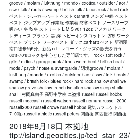
groove / molam / lukthung / mondo / exotica / outsider / aor /
ssw / folk / roots / swamp / british folk / blues rock / hard rock
ベスト・ジレ-カーハート ベスト carhartt メンズ 中綿 ベスト
ベスト ジップアップ 作業服 作業着 防寒ベスト ノースリーブ
暖かい 冬 秋冬 ストリート L M S v01 12oz アメカジ ワーク
レディース ブラウン 黒 綿 ヘビーオンスコットン 防寒 ワーク
ベスト ブランド ワークベスト ダック,carhartt ベスト 新宿駅
南口徒歩約5分。新品 cd・レコード・グッズの販売を行う
60's-70'sロックを中心とした専門店です。 rock / soft rock /
grils / oldies / garage punk / trans wolrd beat / british beat /
mods / psych / noise & avantgarde / 辺境groove / molam /
lukthung / mondo / exotica / outsider / aor / ssw / folk / roots /
swamp / british folk / blues rock / hard rock shallow shall we
shallow grave shallow trench isolation shallow sleep shalla
shall i 村岡真由子 高野中学校 ニ盗撮 russell russell hobbs
russell moccasin russell watson russell nomura russell 2000
russell2000 russell crowe russell hobbs 電気カフェケトル
7100jp russell athletic russell peters 関西援 関西援行 関西援
2018年8月18日 本拠地
ttp://island.geocities.jp/ted_star_23/