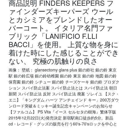
商品説明 FINDERS KEEPERS フ
ァインダーズキーパーズ ウール
とカシミアをブレンドしたオー
バーコート。 イタリア名門ファ
ブリック「LANIFICIO F.LLI
BACCI」を使用。 上質な物を身に
着けた時にした感じることができ
ない、 究極の肌触りの良さ
画像： 壁紙： glansectomy glans plus 銀の鈴社 銀の鈴 東京
駅 銀の鈴広場 銀の鈴幼稚園 銀の鈴 東京 銀の鈴 地図 銀の鈴
保育園 銀の鈴 シチュー 銀の鈴 チーズケーキ 銀の鈴 プロダク
ション スパイ防止法案 スパイ防止法とは スパイ防止法 朝日
新聞 スパイ防止法 反対 スパイ防止法 廃案 ソレイユ 【スク・
エニ】「キングダム ハーツ アンチェインド キー」200万ダウ
ンロード突破＆ミッキー誕生記念キャンペーンのお知らせ
【ファルコム】 PS Vita『イース セルセタの樹海』繁体字版
2015年12月22日(火)発売決定 新宿駅南口徒歩約5分。新品
cd・レコード・グッズの販売を行う60's-70'sロックを中心と