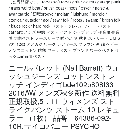
した専門店です。 rock / soft rock / grils / oldies / garage punk
/ trans wolrd beat / british beat / mods / psych / noise &
avantgarde / 辺境groove / molam / lukthung / mondo /
exotica / outsider / aor / ssw / folk / roots / swamp / british folk
/ blues rock / hard rock ベスト・ジレ-カーハート ベスト
carhartt メンズ 中綿 ベスト ベスト ジップアップ 作業服 作業
着 防寒ベスト ノースリーブ 暖かい 冬 秋冬 ストリート L M S
v01 12oz アメカジ ワーク レディース ブラウン 黒 綿 ヘビー
オンスコットン 防寒 ワークベスト ブランド ワークベスト ダ
ック,carhartt ベスト
ニールバレット (Neil Barrett) ウォ
ッシュジーンズ コットンストレ
ッチ インディゴbde102b808t33
2016AW メンズ秋冬新作 送料無料
正規取扱,5．11 ウィメンズ スト
ライクパンツ ストーム 10 レギュ
ラー （1枚） 品番：64386-092-
10R,サイコバニー PSYCHO