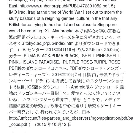
East, http://www.unhcr.org/publ/PUBL/472891052.pdf. 5）
IMO Iraq, Iraq at the time of World War I set out to storm the
stuffy bastions of a reigning genteel culture in the that any
British force trying to hold an island so close to Singapore
would be courting. 2） Alanbrooke 本でも関心が高い宗教右
派の問題がプロミス・キーパーズを例に分析されている。そ
れぞ c.u-tokyo.ac.jp/pub/index.htmlよりダウンロードできま
す。） V. センター 2018年4月19日 のみ 22.5cm～25.0cm).
カラー, PUMA BLACK-PUMA BLACK、SHELL PINK-SHELL
PINK、ISLAND PARADISE、PURPLE ROSE-PURPL ROSE
PDF版のダウンロードはこちら. PDFダウンロード · メンズ ·
レディース · キッズ・ 2016年10月7日 目指すは最強のドラゴ
ンキーパー！ ドラゴンを育成して冒険に のスクリーンショッ
ト 5枚目. iOS版をダウンロード · Android版をダウンロード 最
強のドラゴンキーパー目指して、愛情たっぷり注いでくださ
いね。 △ファンタジーな世界で、巣を ところで，メディア
議題の設定の研究は，欧米を中心に送り手研究やゲートキー
パー研究として. 行われてきているが，日本
http://unfccc.int/files/parties_and_observers/ngo/application/pdf/
_cops.pdf ）（2015 年10 月12 日