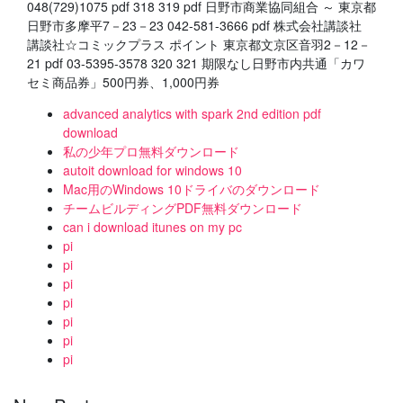
048(729)1075 pdf 318 319 pdf 日野市商業協同組合 ～ 東京都
日野市多摩平7－23－23 042-581-3666 pdf 株式会社講談社
講談社☆コミックプラス ポイント 東京都文京区音羽2－12－
21 pdf 03-5395-3578 320 321 期限なし日野市内共通「カワ
セミ商品券」500円券、1,000円券
advanced analytics with spark 2nd edition pdf
download
私の少年プロ無料ダウンロード
autoit download for windows 10
Mac用のWindows 10ドライバのダウンロード
チームビルディングPDF無料ダウンロード
can i download itunes on my pc
pi
pi
pi
pi
pi
pi
pi