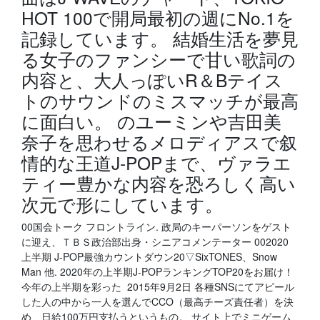
HOT 100で開局最初の週にNo.1を
記録しています。 結婚生活を夢見
る女子のファンシーで甘い歌詞の
内容と、大人っぽいR＆Bテイス
トのサウンドのミスマッチが最高
に面白い。 のユーミンや吉田美
奈子を思わせるメロディアスで叙
情的な王道J-POPまで、ヴァラエ
ティー豊かな内容を恐ろしく高い
次元で形にしています。
00国会トーク フロントライン. 政局のキーパーソンをゲスト
に迎え、ＴＢＳ政治部出身・シニアコメンテーター 002020
上半期 J-POP最強カウントダウン20▽SixTONES、Snow
Man 他. 2020年の上半期J-POPランキングTOP20をお届け！
今年の上半期を彩った 2015年9月2日 各種SNSにてアピール
した人の中から一人を選んでCCO（最高チーズ責任者）を決
め、日給100万円支払うというもの。 サイト上でミニゲーム