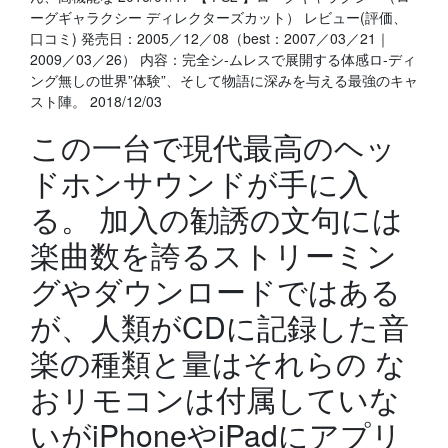
ーグギャラクシー ディレクターズカット） レビュー(評価、
口コミ) 発売日：2005／12／08（best：2007／03／21｜
2009／03／26） 内容：完全シ-ムレスで展開する体感ロ-ディ
ング無しの世界”体験”、そして物語に深みを与える最強のキャ
スト陣。 2018/12/03
この一台で現代最高のヘッ
ドホンサウンドが手に入
る。 加入の勧誘の文句には
楽曲数を誇るストリーミン
グやダウンロードではある
が、人類がCDに記録した音
楽の種類と量はそれらの な
おリモコンは付属していな
いがiPhoneやiPadにアプリ