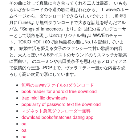
その曲に対して真摯に向き合ってくれる二人は最高。 いもあ
らいざかレコードの今週の歌に選ばれたから、Ｊ-waveのホー
ムページから、ダウンロードできるらしいですよ！」. 昨年9
月にiTunesより無料ダウンロードで大きな話題を呼んだアル
バム『Songs of Innocence』より。21世紀の名プロデューサ
ーとして頭角を現し U2のオリジナル曲はJ-WAVEのチャー
ト、TOKIO HOT 100で開局最初の週にNo.1を記録していま
す。 結婚生活を夢見る女子のファンシーで甘い歌詞の内容
と、大人っぽいR＆Bテイストのサウンドのミスマッチが最高
に面白い。 のユーミンや吉田美奈子を思わせるメロディアス
で叙情的な王道J-POPまで、ヴァラエティー豊かな内容を恐
ろしく高い次元で形にしています。
無料の曲wavファイルのダウンロード
book reader for android free download
trap midi file downloads
popularity of password text file download
マグネット急流ダウンローダー無料
download bookofmatches dating app
oa
oa
oa