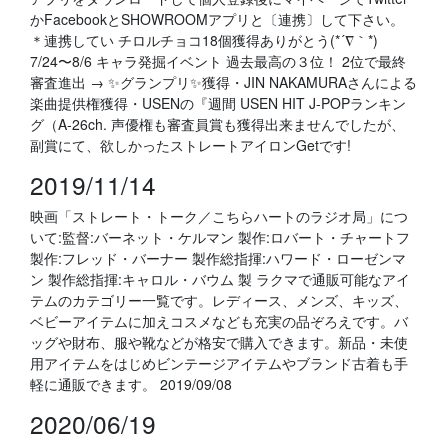
かFacebookとSHOWROOMアプリと〔連携〕して下さい。
＊連携してい チロルチョコ18個獲得ありがとう(*´∇｀*)
7/24〜8/6 キャラ発掘イベント 過去最高の３位！ 2位で最終
審査進出 → ✨グランプリ✨獲得・JIN NAKAMURAさんによる
楽曲提供権獲得・USENの『週間 USEN HIT J-POPランキン
グ（A-26ch. 声優権も審査員賞も獲得出来ませんでしたが、
副賞にて、欲しかったストレートアイロンGetです!
2019/11/14
映画「ストレート・トーク／こちらハートのラジオ局」につ
いて:監督:バーネット・ケルマン 製作:ロバート・チャートフ
製作:フレッド・バーナー 製作総指揮:ハワード・ローゼンマ
ン 製作総指揮:キャロル・バウム 製 ラクマで通販可能なアイ
テムのカテゴリー一覧です。レディース、メンズ、キッズ、
ベビーアイテムに加えコスメなども充実の品ぞろえです。バ
ッグや財布、服や靴などが格安で購入できます。新品・未使
用アイテムをはじめビンテージアイテムやブランド古着も手
軽に通販できます。 2019/09/08
2020/06/19