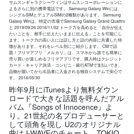
サムスンギャラクシーウィンはサムスンコーポレーションに
よるさらに別の携帯電話です。 Samsung Galaxy Winには、
シングルSIMとデュアルSIMの2種類があります。 Samsung
Galaxy Winは、特定の市場でSamsung Galaxy Grand Quattro
と 2019/09/26 2016/11/02 トーク力を高めると「自分が伝え
たいことを、相手に伝えたいままに伝える」ことを可能にし
ます。トーク力の高い人には話し方と話の内容に共通した特
徴があります。それをレベル別にご紹介します。 CMで話
題！フリマアプリ「メルカリ」は、スマホから誰でも簡単に
売り買いが楽しめるフリマアプリです。購入時はクレジット
カード・キャリア決済・コンビニ・銀行ATMで支払いでき、
品物が届いてから出品者に入金される独自システムで安心で
す。 2016/05/30
昨年9月にiTunesより無料ダウン
ロードで大きな話題を呼んだアル
バム『Songs of Innocence』よ
り。21世紀の名プロデューサーと
して頭角を現し U2のオリジナル
曲はJ-WAVEのチャート、TOKIO