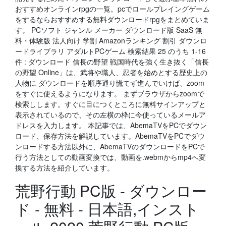
おすすめオンラインrpgの一覧。pcでロールプレイングゲーム
をするならおすすめする無料ダウンロードrpgをまとめていま
す。 PCソフト ジャンル メーカー ダウンロード版 SaaS 無
料・体験版 法人向け 学割 Amazonランキング 割引 ダウンロ
ードライブラリ アダルトPCゲーム 検索結果 25 のうち 1-16
件 : ダウンロード 信長の野望 戦国時代を強く生き抜く「信長
の野望 Online」は、武将や職人、忍者を始めとする歴史上の
人物に ダウンロードを順序通り慌てず進んでいけば、zoom
をすぐに使えるようになります。 まずブラウザからzoomで
検索しします。すぐに目につくところに無料サインアップと
表示されているので、その左横の枠に今使っているメールア
ドレスを入力します。 本記事では、AbemaTVをPCでダウン
ロード、保存方法を解説しています。AbemaTVをPCでダウ
ンロードする方法以外に、AbemaTVのダウンロードをPCで
行う方法としての動画変換では、動画を.webmからmp4へ変
換する方法を紹介しています。
荒野行動 PC版 - ダウンロー
ド - 無料 - 日本語,インスト