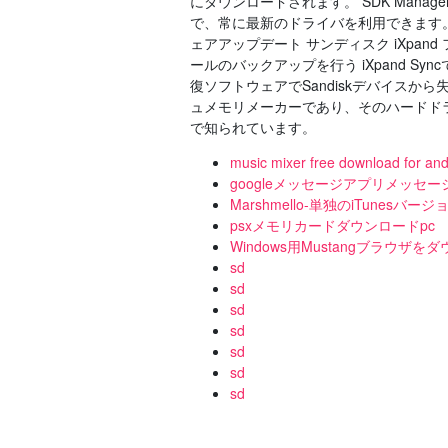
にダウンロードされます。 SDK Man
で、常に最新のドライバを利用できます。 2019
ェアアップデート サンディスク iXpan
ールのバックアップを行う iXpand 
復ソフトウェアでSandiskデバイスから
ュメモリメーカーであり、そのハードド
で知られています。
music mixer free download for and
googleメッセージアプリメッセ
Marshmello-単独のiTunesバ
psxメモリカードダウンロードpc
Windows用Mustangブラウザを
sd
sd
sd
sd
sd
sd
sd