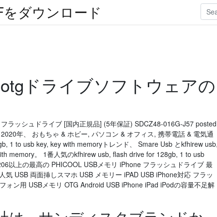
Fをダウンロード
roid otgドライブソフトウェアの
ltra フラッシュドライブ [国内正規品] (5年保証) SDCZ48-016G-J57 posted
-26) 2020年、 おもちゃ & ホビー, パソコン & オフィス, 携帯電話 & 電気通
8gb, 1 to usb key, key with memoryトレンド、 Smare Usb とkfhirew usb
y with memory。 1番人気のkfhirew usb, flash drive for 128gb, 1 to usb
含む、206以上の最高の PHICOOL USBメモリ iPhone フラッシュドライブ 最
C 人気 USB 両面挿しスマホ USB メモリー iPAD USB iPhone対応 フラッ
用 USBメモリ OTG Android USB iPhone iPad iPodの容量不足解
日 当社は、サンディスクブランドか