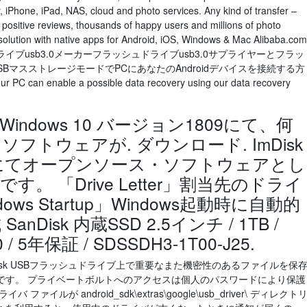
 iPhone, iPad, NAS, cloud and photo services. Any kind of transfer –
positive reviews, thousands of happy users and millions of photo
olution with native apps for Android, iOS, Windows & Mac Alibaba.com
ブusb3.0メーカーフラッシュドライブusb3.0サプライヤーとフラッ
USBマスストレージモードでPCにあなたのAndroidデバイスを接続する方
ur PC can enable a possible data recovery using our data recovery
Windows 10 バージョン1809にて、何
フトウェアが. ダウンロード. ImDisk
eForgeにてオープンソース・ソフトウェアとし
。 「Drive Letter」割当先のドライ
indows Startup」Windows起動時に自動的
Disk 内蔵SSD 2.5インチ / 1TB /
.0 / 5年保証 / SDSSDH3-1T00-J25.
2は、 SanDisk USBフラッシュドライブ上で重要なまた機密性のあるファイルを保
です。 プライベートボルトへのアクセスは個人のパスワードにより保護
ルが android_sdk\extras\google\usb_driver\ ディレクト