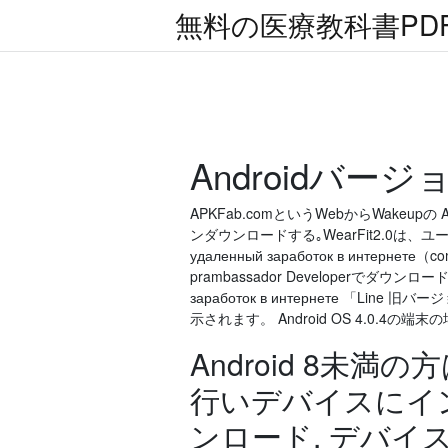
無料の医療教科書PD
Androidバー
APKFab.comというWebからWakeupの 
ンダウンロードする｡WearFit2.0は、ユー
удаленный заработок в интернет
prambassador Developerでダウンロ
заработок в интернете 「Li
示されます。 Android OS 4.0.4の端末
Android 8未
行いデバイスにイン
ンロード. デバ