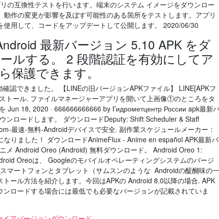
droid 9 でアプリの互換性テストを行います。端末のシステム イメージをダウンロー
、動作の変更が影響を及ぼす可能性のある箇所をテストします。アプリ
用して、コードをアップデートして公開します。 2020/06/30
ndroid 最新バージョン 5.10 APK をダ
ールする。 2 段階認証を有効にしてア
ら保護できます。
.1]で起動確認できました。 【LINEの旧バージョンAPKファイル】 LINE[APKフ
ストール. ファイルマネージャーアプリを開いて上画像①のところをタ
 2020 · 666666666666 by Гидрометцентр России apk最新
ロードします。 ダウンロードDeputy: Shift Scheduler & Staff
uty.com-最速-無料-Androidデバイスで安全. 副作業スケジュールメーカー：
！ ダウンロードAnimeFlux - Anime en español APK最新バ
 Android Oreo (Android) 無料ダウンロード。 Android Oreo 1:
ndroid Oreoは、 Googleのモバイルオペレーティングシステムのバージ
exusのスマートフォンとタブレット（サムスンのような Androidの醍醐味の
ール方法を紹介します。今回はAPKの Android 8.0以降の場合. APK
からダウンロードする場合には最低でも必要なバージョンが記載されていま
ァイアバージョンダウンロード