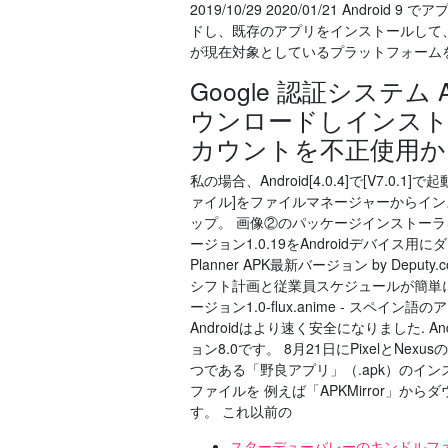
2019/10/29 2020/01/21 An
ドし、既存のアプリをインストールして
が現在対象としているプラットフォームを使
Google 認証システム A
ウンロードしインスト
カウントを不正使用か
私の場合、Android[4.0.4]で[V7.0
ァイル]をファイルマネージャーからイン
ップ。 画像②のパッケージインストーラを Jun 18,
ージョン1.0.19をAndroidデバイス用にダウン
Planner APK最新バージョン by Dep
シフト計画と従業員スケジュールが簡単になりました
ージョン1.0-flux.anime - スペイン語のアニメ
Androidはより速く安全になりました. A
ョン8.0です。 8月21日にPixelとN
つである「野良アプリ」（.apk）のインスト
ファイルを 例えば「APKMirror」
す。 これ以前の
スターデューバレーのキンドルフ