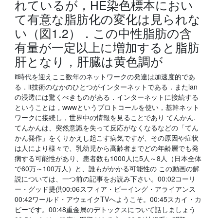
れているが，HE染色標本におい
て有意な脂肪化の変化は見られな
い（図1.2）．この中性脂肪の含
有量が一定以上に増加すると脂肪
肝となり，肝臓は黄色調が
it時代を迎えここ数年のネットワークの発達は加速度的であ
る．it技術のなかのひとつがインターネットである．またlan
の浸透には驚くべきものがある．インターネットに接続する
ということは，wwwというプロトコールを使い，基幹ネット
ワークに接続し，世界中の情報を見ることであり てんかん.
てんかんは、突然意識を失って反応がなくなるなどの「てん
かん発作」をくりかえし起こす病気ですが、その原因や症状
は人により様々で、乳幼児から高齢者までどの年齢層でも発
病する可能性があり、患者数も1000人に5人～8人（日本全体
で60万～100万人）と、誰もがかかる可能性の この動画の解
説については、一つ前の記事をお読み下さい。00:02コーリ
ー・グッド提供00:06スフィア・ビーイング・アライアンス
00:42ワールド・アウェイクTVへようこそ。00:45スカイ・カ
ビーです。00:48重金属のデトックスについて話しましょう