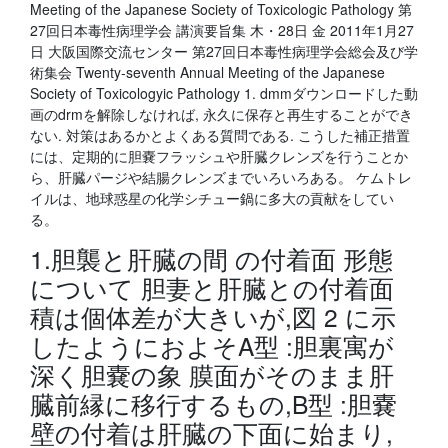
Meeting of the Japanese Society of Toxicologic Pathology 第
27回日本毒性病理学会 講演要旨集 木・28日 金 2011年1月27
日 大阪国際交流センター 第27回日本毒性病理学会総会及び学
術集会 Twenty-seventh Annual Meeting of the Japanese
Society of Toxicologyic Pathology 1. dmmダウンロードした動
画のdrmを解除しなければ, 永久に保存と再生することができ
ない. 対策はあるかとよくある質問である. こうした補正措置
には、定期的に胆嚢フラッシュや肝臓クレンズを行うことか
ら、肝臓パージや結腸クレンズまでいろいろある。 ケムトレ
イルは、地球惑星の化学シチュー鍋に多大の貢献をしてい
る。
1.胆襲と肝臓の間 の付着面 形態
について 胆妻と肝臓との付着面
積は個体差が大きいが,図 2 に示
したようにおよそA型 :胆裏寓が
深く胆嚢の象 膜面がそのまま肝
臓前縁に移行するもの,B型 :胆嚢
壁の付着は肝臓の下面に始まり,