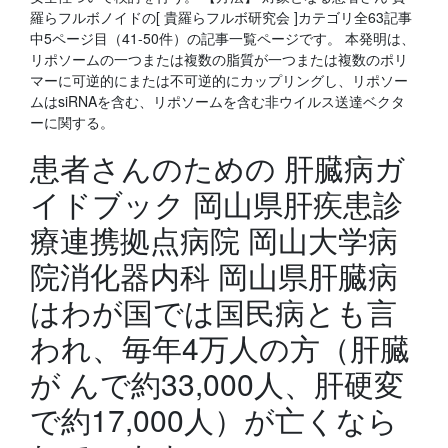
羅らフルボノイドの[ 貴羅らフルボ研究会 ]カテゴリ全63記事
中5ページ目（41-50件）の記事一覧ページです。 本発明は、
リポソームの一つまたは複数の脂質が一つまたは複数のポリ
マーに可逆的にまたは不可逆的にカップリングし、リポソー
ムはsiRNAを含む、リポソームを含む非ウイルス送達ベクタ
ーに関する。
患者さんのための 肝臓病ガ
イドブック 岡山県肝疾患診
療連携拠点病院 岡山大学病
院消化器内科 岡山県肝臓病
はわが国では国民病とも言
われ、毎年4万人の方（肝臓
が んで約33,000人、肝硬変
で約17,000人）が亡くなら