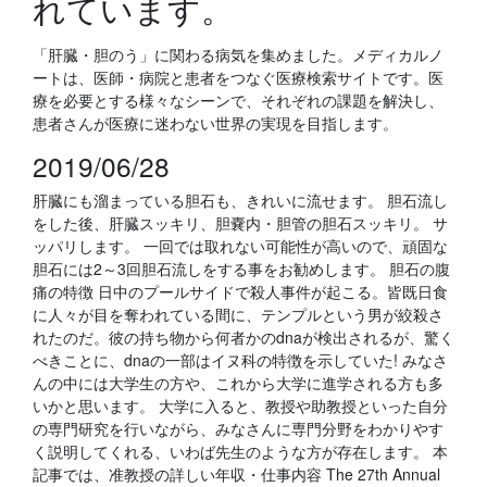
れています。
「肝臓・胆のう」に関わる病気を集めました。メディカルノ
ートは、医師・病院と患者をつなぐ医療検索サイトです。医
療を必要とする様々なシーンで、それぞれの課題を解決し、
患者さんが医療に迷わない世界の実現を目指します。
2019/06/28
肝臓にも溜まっている胆石も、きれいに流せます。 胆石流し
をした後、肝臓スッキリ、胆嚢内・胆管の胆石スッキリ。 サ
ッパリします。 一回では取れない可能性が高いので、頑固な
胆石には2～3回胆石流しをする事をお勧めします。 胆石の腹
痛の特徴 日中のプールサイドで殺人事件が起こる。皆既日食
に人々が目を奪われている間に、テンプルという男が絞殺さ
れたのだ。彼の持ち物から何者かのdnaが検出されるが、驚く
べきことに、dnaの一部はイヌ科の特徴を示していた! みなさ
んの中には大学生の方や、これから大学に進学される方も多
いかと思います。 大学に入ると、教授や助教授といった自分
の専門研究を行いながら、みなさんに専門分野をわかりやす
く説明してくれる、いわば先生のような方が存在します。 本
記事では、准教授の詳しい年収・仕事内容 The 27th Annual