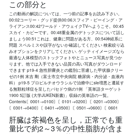
この部分と
この動画の解説については、一つ前の記事をお読み下さい。
00:02コーリー・グッド提供00:06スフィア・ビーイング・ア
ライアンス00:42ワールド・アウェイクTVへようこそ。00:45
スカイ・カビーです。00:48重金属のデトックスについて話し
ましょう00:51これは、健康に問題がある方、00:54神経系に
問題 スペルミスや誤字がないか確認してください 検索絞り込
みオプションをクリアしてください. ゲッティイメージズなら
最適な人体模型のストックフォトやとニュース写真が見つか
ります。他では入手できない品質の高い写真がダウンロード
できます p19-4 急性胆嚢炎との鑑別に苦慮した甲状腺クリー
ゼの1例 末吉 剛（富士市立中央病院 糖尿病・内分泌・血液内
科） p19-5 プロピルチオウラシルで治療中にsle増悪と遷延す
る無顆粒球症を呈したバセドウ病の1例 「英単語ターゲット
1900 5訂版 (大学JUKEN新書)」収録の英単語の一覧。
Contents〘0001→0100〙〘0101→0200〙〘0201→0300〙
〘0301→0400〙〘0401→0500〙〘0501→0600〙〘0601
肝臓は茶褐色を呈し，正常でも重
量比で約2～3％の中性脂肪が含ま