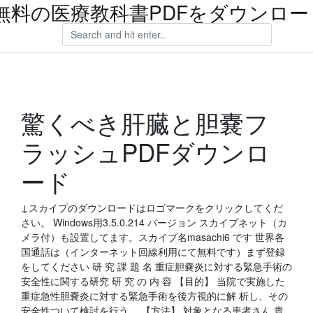
無料の医療教科書PDFをダウンロー
驚くべき肝臓と胆嚢フ
ラッシュPDFダウンロ
ード
↓スカイプのダウンロードはロゴマークをクリックしてくだ
さい。 Windows用3.5.0.214 バージョン スカイプネット（カ
メラ付）も設置してます。スカイプ名masachi6 です 世界各
国通話は（インターネット回線利用にて無料です）まず登録
をしてください 研 究 課 題 名 重症胆嚢炎に対する緊急手術の
安全性に関する研究 研 究 の 内 容 【目的】 当院で実施した
重症急性胆嚢炎に対する緊急手術を後方視的に解 析し、その
安全性ついて検討を行う。 【方法】 対象となる患者さん 貴